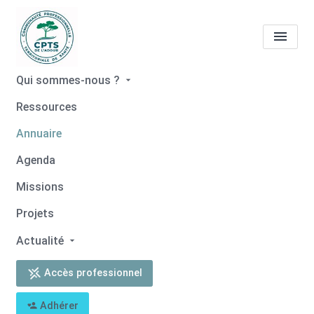
Qui sommes-nous ?
Tous les professionnels de
Ressources
santé
Armelle CAUBE
Annuaire
Accueil
Tous les professionnels de santé
Agenda
Tous les professionnels de santé
Armelle CAUBE
Missions
Projets
Actualité
Retour
Accès professionnel
Armelle CAUBE
Adhérer