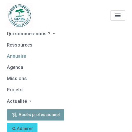
Qui sommes-nous ?
Tous les professionnels de
Ressources
santé
Amélie LABENNE
Annuaire
Accueil
Tous les professionnels de santé
Agenda
Tous les professionnels de santé
Amélie LABENNE
Missions
Projets
Actualité
Retour
Accès professionnel
Amélie LABENNE
Adhérer