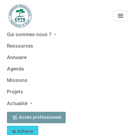
Qui sommes-nous ?
EHPAD Olivier Darblade
Ressources
Annuaire
Accueil
EHPAD Olivier Darblade
Agenda
Missions
Projets
Retour
Actualité
EHPAD Olivier Darblade
Accès professionnel
05 58 71 41 00
accueilehpad@cdcaire.org
Adhérer